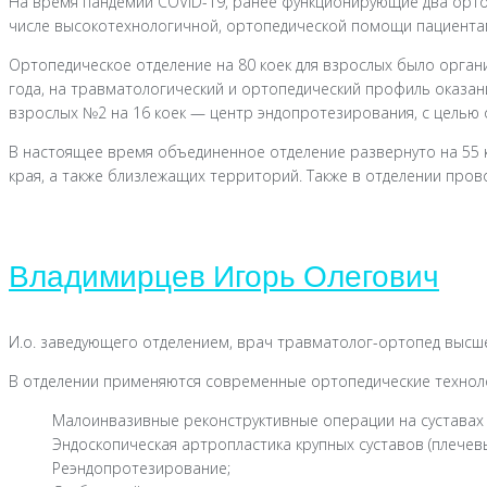
На время пандемии COVID-19, ранее функционирующие два орто
числе высокотехнологичной, ортопедической помощи пациентам
Ортопедическое отделение на 80 коек для взрослых было орган
года, на травматологический и ортопедический профиль оказан
взрослых №2 на 16 коек — центр эндопротезирования, с целью
В настоящее время объединенное отделение развернуто на 55 
края, а также близлежащих территорий. Также в отделении про
Владимирцев Игорь Олегович
И.о. заведующего отделением, врач травматолог-ортопед высш
В отделении применяются современные ортопедические технол
Малоинвазивные реконструктивные операции на суставах
Эндоскопическая артропластика крупных суставов (плечев
Реэндопротезирование;