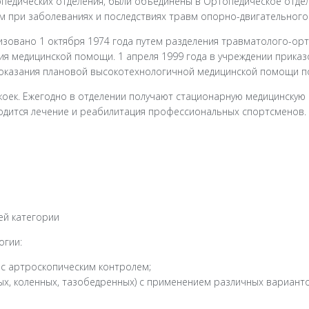
педических отделения, были объединены в Ортопедическое отдел
 при заболеваниях и последствиях травм опорно-двигательного
изовано 1 октября 1974 года путем разделения травматолого-ор
ия медицинской помощи. 1 апреля 1999 года в учреждении приказ
 оказания плановой высокотехнологичной медицинской помощи п
коек. Ежегодно в отделении получают стационарную медицинскую
водится лечение и реабилитация профессиональных спортсменов.
ей категории
огии:
 с артроскопическим контролем;
ых, коленных, тазобедренных) с применением различных вариант