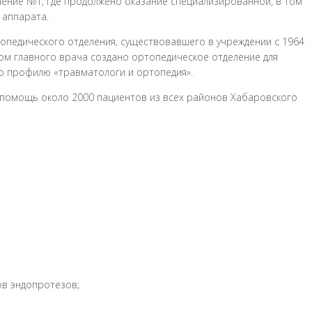
ение №1, где продолжено оказание специализированной, в том
 аппарата.
топедического отделения, существовавшего в учреждении с 1964
ом главного врача создано ортопедическое отделение для
о профилю «травматологи и ортопедия».
 помощь около 2000 пациентов из всех районов Хабаровского
ов эндопротезов;