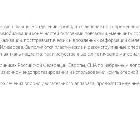
нскую помощь. В отделении проводится лечение по современным
 иммобилизации конечностей гипсовыми повязками, уменьшить ср
окализации, посттравматических и врожденных деформаций скеле
 Илизарова. Выполняются пластические и реконструктивные опера
ная ткань пациента, так и искусственные синтетические материал
клиниках Российской Федерации, Европы, США по избранным вопр
евизионном эндопротезировании и использовании компьютерной 
го лечения опорно-двигательного аппарата, проводятся научные 